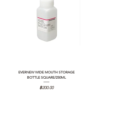
EVERNEW WIDE MOUTH STORAGE
5050 WORKSHOP SILICON C
BOTTLE SQUARE/250ML
REMOTE CONTROLLER 2.0
ราคา
฿200.00