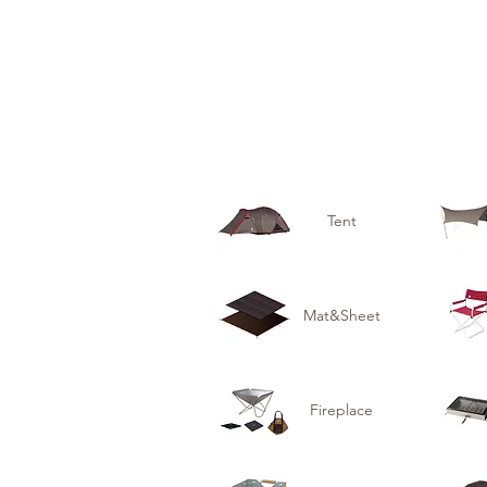
Tent
Mat&Sheet
Fireplace