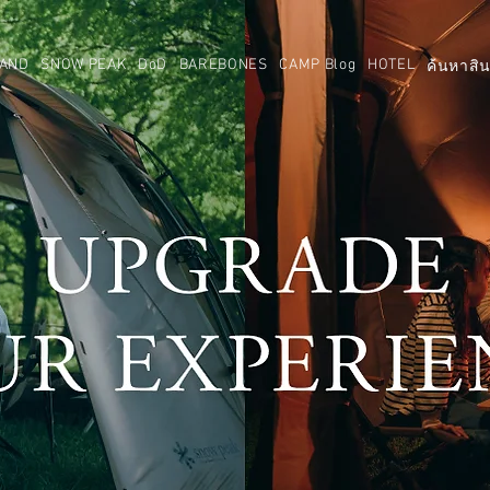
AND
SNOW PEAK
DoD
BAREBONES
CAMP Blog
HOTEL
ค้นหาสิน