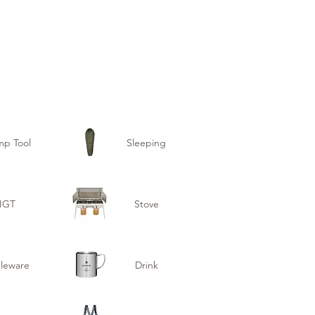
p Tool
Sleeping
IGT
Stove
leware
Drink