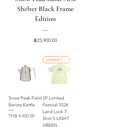
Shelter Black Frame
Edition
Price
฿25,900.00
Limited Items
Snow Peak Field
SP Limited
Barista Kettle
Festival SS26
Land Lock T-
Price
THB 4,400.00
Shirt S LIGHT
GREEN