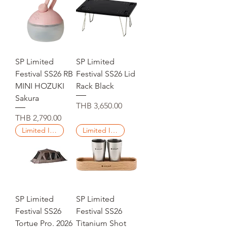
SP Limited
SP Limited
Festival SS26 RB
Festival SS26 Lid
MINI HOZUKI
Rack Black
Sakura
Price
THB 3,650.00
Price
THB 2,790.00
Limited Items
Limited Items
SP Limited
SP Limited
Festival SS26
Festival SS26
Tortue Pro. 2026
Titanium Shot