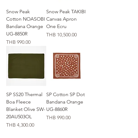
Snow Peak
Snow Peak TAKIBI
Cotton NOASOBI
Canvas Apron
Bandana Orange
One Ecru
UG-8850R
Price
THB 10,500.00
Price
THB 990.00
SP SS20 Thermal
SP Cotton SP Dot
Boa Fleece
Bandana Orange
Blanket Olive SW-
UG-8860R
20AU503OL
Price
THB 990.00
Price
THB 4,300.00