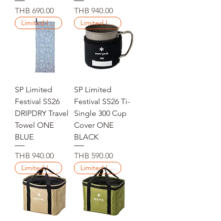
Price
Price
THB 690.00
THB 940.00
Limited Items
Limited Items
SP Limited
SP Limited
Festival SS26
Festival SS26 Ti-
DRIPDRY Travel
Single 300 Cup
Towel ONE
Cover ONE
BLUE
BLACK
Price
Price
THB 940.00
THB 590.00
Limited Items
Limited Items