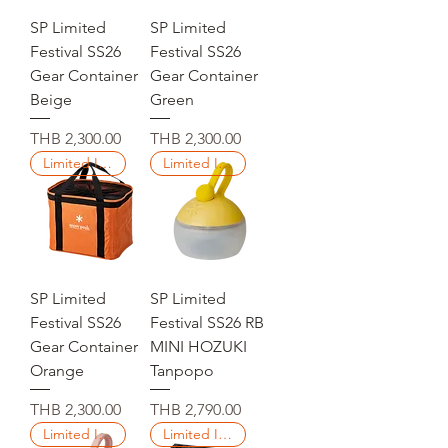
SP Limited
SP Limited
Festival SS26
Festival SS26
Gear Container
Gear Container
Beige
Green
Price
Price
THB 2,300.00
THB 2,300.00
Limited Items
Limited Items
SP Limited
SP Limited
Festival SS26
Festival SS26 RB
Gear Container
MINI HOZUKI
Orange
Tanpopo
Price
Price
THB 2,300.00
THB 2,790.00
Limited Items
Limited Items