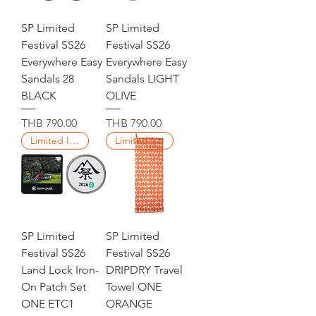
SP Limited
SP Limited
Festival SS26
Festival SS26
Everywhere Easy
Everywhere Easy
Sandals 28
Sandals LIGHT
BLACK
OLIVE
Price
Price
THB 790.00
THB 790.00
Limited Items
Limited Items
SP Limited
SP Limited
Festival SS26
Festival SS26
Land Lock Iron-
DRIPDRY Travel
On Patch Set
Towel ONE
ONE ETC1
ORANGE