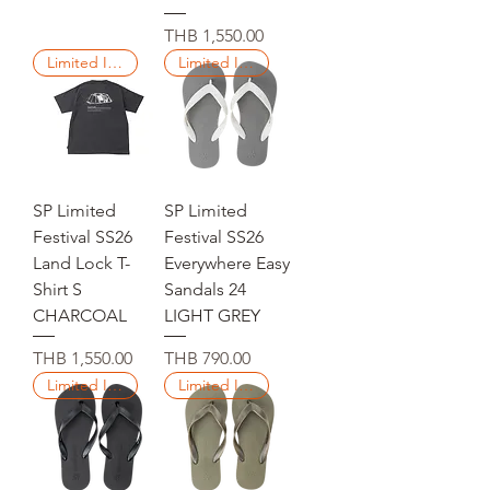
Price
THB 1,550.00
Limited Items
Limited Items
SP Limited
SP Limited
Festival SS26
Festival SS26
Land Lock T-
Everywhere Easy
Shirt S
Sandals 24
CHARCOAL
LIGHT GREY
Price
Price
THB 1,550.00
THB 790.00
Limited Items
Limited Items