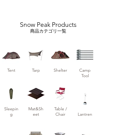
Snow Peak Products
商品カテゴリ一覧
Tent
Tarp
Shelter
Camp
Tool
Sleepin
Mat&Sh
Table /
g
eet
Chair
Lantren