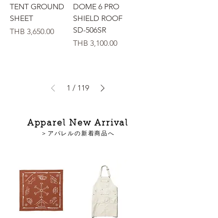
TENT GROUND
DOME 6 PRO
SHEET
SHIELD ROOF
SD-506SR
Price
THB 3,650.00
Price
THB 3,100.00
1
/
119
Apparel New Arrival
＞アパレルの新着商品へ