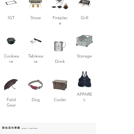
IGT
Stove
Fireplac
Grill
e
Cookwa
Tablewa
Storage
re
re
Drink
APPARE
Field
Dog
Cooler
L
Gear