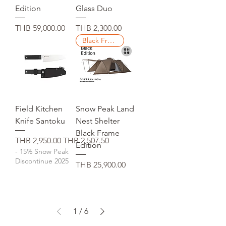
Edition
Glass Duo
Price
Price
THB 59,000.00
THB 2,300.00
Black Frame Edition
Field Kitchen
Snow Peak Land
Knife Santoku
Nest Shelter
Black Frame
Regular Price
Sale Price
THB 2,950.00
THB 2,507.50
Edition
- 15% Snow Peak
Discontinue 2025
Price
THB 25,900.00
1
/
6