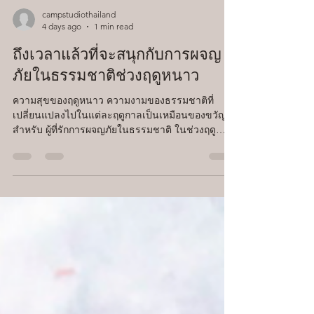
campstudiothailand
4 days ago
1 min read
ถึงเวลาแล้วที่จะสนุกกับการผจญ
ภัยในธรรมชาติช่วงฤดูหนาว
ความสุขของฤดูหนาว ความงามของธรรมชาติที่
เปลี่ยนแปลงไปในแต่ละฤดูกาลเป็นเหมือนของขวัญ
สำหรับ ผู้ที่รักการผจญภัยในธรรมชาติ ในช่วงฤดู
หนาวที่อากาศเย็นยะเยือกนี้ ยังมีประสบการณ์พิเศษที่
คุณสามารถสัมผัสได้เฉพาะในช่วงเวลานี้เท่านั้น ใน
วันที่อากาศแจ่มใส ลองออกไปข้างนอกและสัมผัส
เสน่ห์ของฤดูหนาวด้วยตัวคุณเองดูไหม Ivory line
เต็นท์ ทาร์ป และเชลเตอร์ของ Snow Peak ถูก
ออกแบบมาอย่างพิถีพิถันเพื่อผสานกลมกลืนกับ
ธรรมชาติอันยิ่งใหญ่ โดยเฉพาะอย่างยิ่งไลน์ Ivory ที่
เป็นที่นิยมนั้น งดงามเป็นพิเศษเมื่อ