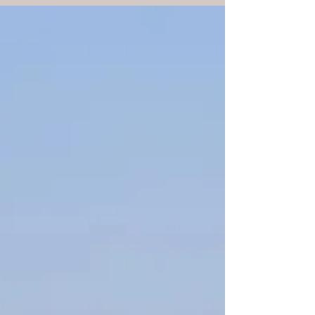
อย่างหนักเพื่อเปิดธุรกิจนี้ รวมถึงนายกเทศมนตรีอาบุ
ผ่านการลงบทความ 4 ตอน ในตอนที่ 3 นี้ เราจะไปพูด
คุยกับคุณ ทากุจิ ฮิโรโย จาก STAGE สมาคมซึ่งเป็น
หนึ่งในบุคคลสำคัญในการวางแผนพัฒนาเมืองในอาบุ
■บุคคลที่ได้