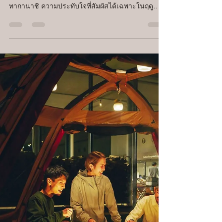
การเล่นสนุกกลางแจ้งในฤดูหนาว :
การตกปลาวากาซากิ
สำหรับคนที่ต้องการสนุกกับการตั้งแคมป์อย่างเต็มที่
User Engagement Department Sho Takanashi / โช
ทากานาชิ ความประทับใจที่สัมผัสได้เฉพาะในฤดู
หนาว ไม่กี่ชั่วโมงก่อนพระอาทิตย์ขึ้น เราบรรทุก
อุปกรณ์ที่จำเป็นบนเลื่อน แล้วออกเดินทางไปยังจุด
หมาย โดยอาศัยไฟหน้า และ GPS เดินทางบนพื้นน้ำ
แข็งที่มืดมิดสุดลูกหูลูกตา ความหนาวเย็นยะเยือก และ
เสียงน้ำแข็งเคลื่อนที่ที่ดังขึ้นอย่างกะทันหัน นี่คือช่วง
เวลาที่คุณจะได้สัมผัสถึงการได้อยู่ท่ามกลางธรรมชาติ
อันยิ่งใหญ่ ซึ่งเป็นประสบการณ์ที่ไม่สามารถสัมผัส