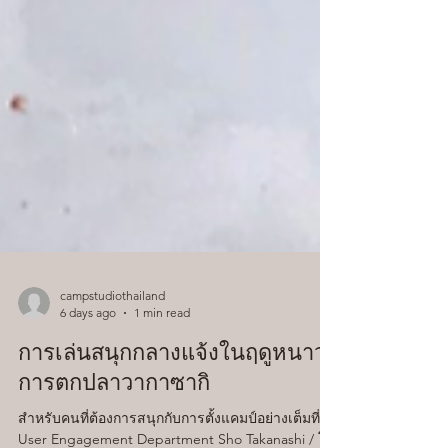
campstudiothailand
6 days ago
1 min read