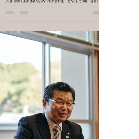
การพูดคุยกับนักมานุษยวิทยาที่
อาศัยอยู่ในอาคิตะ เกี่ยวกับเรื่อง
ราวพื้นที่ป่าที่มนุษย์ควรจะฟื้นฟู
การเดินทางตามรอยการเชื่อมต่อกับธรรมชาติที่มี
รากฐานมาจากความเป็นป่า ~ ฉบับอาคิตะ ~ ในช่วง
เวลาที่ฉันคิดถึงเรื่องราวเกี่ยวกับ "ธรรมชาติ" ฉันได้
หยิบหนังสือเล่มหนึ่งที่มีชื่อว่า "การเดินทางไปตาม
ธรรมชาติ" ซึ่งเล่าเรื่องการเดินทางไปยัง 12 ดินแดน
ในญี่ปุ่นจากเหนือจรดใต้ โดยตามรอยตำนานของ
แต่ละพื้นที่ หนังสือเล่มนี้เขียนโดยช่างภาพ ทาเซะ
คัตสึ ซึ่งได้เดินทางร่วมกับอิชิคุระซัง สิ่งที่อิชิคุระซังพา
ฉันไปดูครั้งแรกคือรูปปั้นขนาดใหญ่ทำจากฟางที่ตั้งอยู่
ในทุ่งนา "โชคิซามะ" ซึ่งเป็นเทพเจ้าที่ทำจ