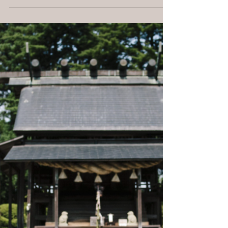
สัมผัสธรรมชาติ
【คอลัมน์】จากทีมงาน Snow Peak
HEADQUARTERS Ryu Nohara／ริว โนฮาระ บทนำ
ก่อนที่จะเป็นพนักงาน จงเป็นนักตั้งแคมป์ก่อน
พนักงานของ Snow Peak ทั่วโลก รวมถึงญี่ปุ่น ต่างก็
เปิดใจรับ "จิตวิญญาณแห่งการเล่นในธรรมชาติ"
ของตนเอง และสนุกกับการเล่นในธรรมชาติอย่างเต็ม
ที่ ทั้งในธรรมชาติ และในชีวิตประจำวัน วันนี้เราได้
พูดคุยกับคุณโนฮาระ พนักงานที่ดูแลค่ายพักแรม
โดยตรงของบริษัท เขาเชื่อว่าการได้ทำงานในค่ายพัก
แรมเป็นสิ่งที่ยอดเยี่ยมที่สุด เพราะหลังจากเลิกงาน
เขาจะได้ทานอาหารเย็นและดื่มกับเพื่อนร่วม