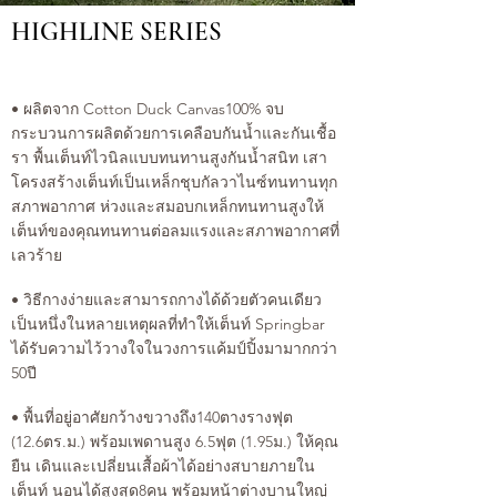
HIGHLINE SERIES
• ผลิตจาก Cotton Duck Canvas100% จบ
กระบวนการผลิตด้วยการเคลือบกันน้ำและกันเชื้อ
รา พื้นเต็นท์ไวนิลแบบทนทานสูงกันน้ำสนิท เสา
โครงสร้างเต็นท์เป็นเหล็กชุบกัลวาไนซ์ทนทานทุก
สภาพอากาศ ห่วงและสมอบกเหล็กทนทานสูงให้
เต็นท์ของคุณทนทานต่อลมแรงและสภาพอากาศที่
เลวร้าย
• วิธีกางง่ายและสามารถกางได้ด้วยตัวคนเดียว
เป็นหนึ่งในหลายเหตุผลที่ทำให้เต็นท์ Springbar
ได้รับความไว้วางใจในวงการแค้มป์ปิ้งมามากกว่า
50ปี
• พื้นที่อยู่อาศัยกว้างขวางถึง140ตางรางฟุต
(12.6ตร.ม.) พร้อมเพดานสูง 6.5ฟุต (1.95ม.) ให้คุณ
ยืน เดินและเปลี่ยนเสื้อผ้าได้อย่างสบายภายใน
เต็นท์ นอนได้สูงสุด8คน พร้อมหน้าต่างบานใหญ่