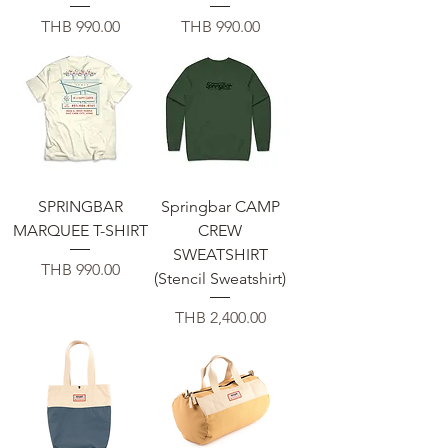
Price
Price
THB 990.00
THB 990.00
SPRINGBAR
Springbar CAMP
MARQUEE T-SHIRT
CREW
SWEATSHIRT
Price
THB 990.00
(Stencil Sweatshirt)
Price
THB 2,400.00