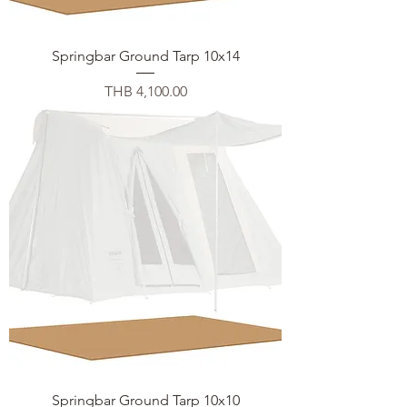
Springbar Ground Tarp 10x14
Price
THB 4,100.00
Springbar Ground Tarp 10x10