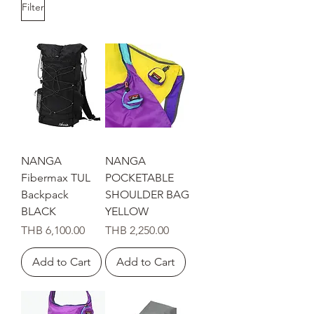
Filter
NANGA
NANGA
Fibermax TUL
POCKETABLE
Backpack
SHOULDER BAG
BLACK
YELLOW
Price
Price
THB 6,100.00
THB 2,250.00
Add to Cart
Add to Cart