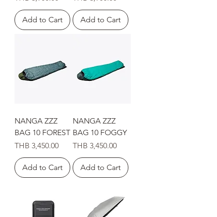
Add to Cart
Add to Cart
NANGA ZZZ
NANGA ZZZ
BAG 10 FOREST
BAG 10 FOGGY
Price
Price
THB 3,450.00
THB 3,450.00
Add to Cart
Add to Cart