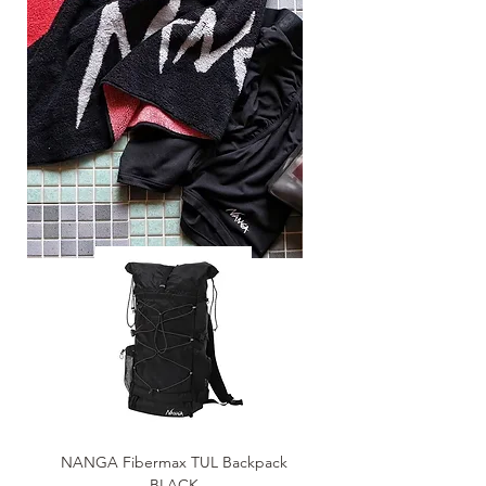
NANGA Fibermax TUL Backpack
NANGA POCKETABLE SH
BLACK