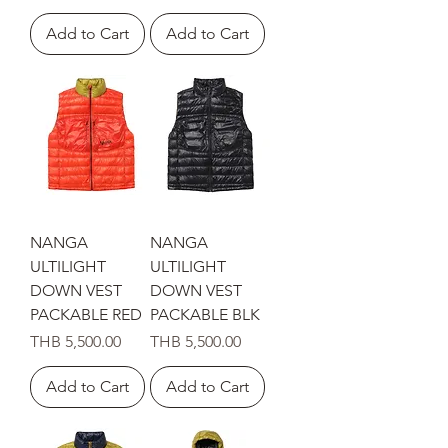
Add to Cart
Add to Cart
NANGA
NANGA
ULTILIGHT
ULTILIGHT
DOWN VEST
DOWN VEST
PACKABLE RED
PACKABLE BLK
Price
Price
THB 5,500.00
THB 5,500.00
Add to Cart
Add to Cart