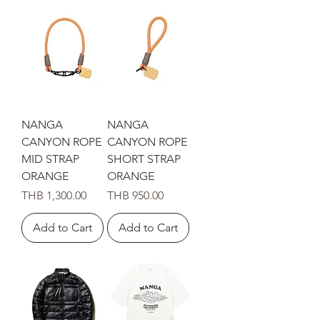
NANGA
NANGA
CANYON ROPE
CANYON ROPE
MID STRAP
SHORT STRAP
ORANGE
ORANGE
Price
Price
THB 1,300.00
THB 950.00
Add to Cart
Add to Cart