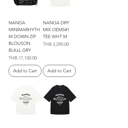
NANGA
NANGA DRY
MINIMARHYTH
MIX OEMS#1
M DOWN ZIP
TEE WHT M
BLOUSON
Price
THB 2,290.00
BLKxL.GRY
Price
THB 17,100.00
Add to Cart
Add to Cart