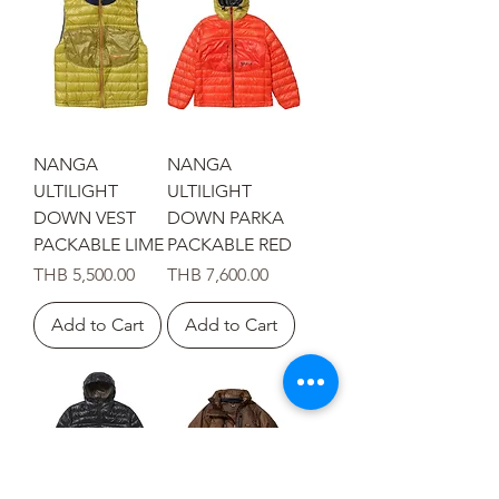
NANGA
NANGA
ULTILIGHT
ULTILIGHT
DOWN VEST
DOWN PARKA
PACKABLE LIME
PACKABLE RED
Price
Price
THB 5,500.00
THB 7,600.00
Add to Cart
Add to Cart