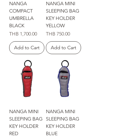
NANGA
NANGA MINI
COMPACT
SLEEPING BAG
UMBRELLA
KEY HOLDER
BLACK
YELLOW
Price
Price
THB 1,700.00
THB 750.00
Add to Cart
Add to Cart
NANGA MINI
NANGA MINI
SLEEPING BAG
SLEEPING BAG
KEY HOLDER
KEY HOLDER
RED
BLUE