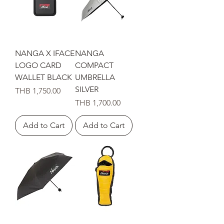
NANGA X IFACE
NANGA
LOGO CARD
COMPACT
WALLET BLACK
UMBRELLA
SILVER
Price
THB 1,750.00
Price
THB 1,700.00
Add to Cart
Add to Cart