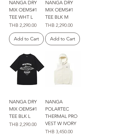
NANGA DRY
NANGA DRY
MIX OEMS#1
MIX OEMS#1
TEE WHT L
TEE BLK M
Price
Price
THB 2,290.00
THB 2,290.00
Add to Cart
Add to Cart
NANGA DRY
NANGA
MIX OEMS#1
POLARTEC
TEE BLK L
THERMAL PRO
VEST W IVORY
Price
THB 2,290.00
Price
THB 3,450.00