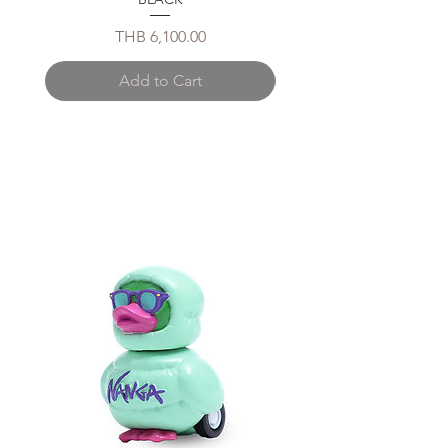
Price
THB 6,100.00
Add to Cart