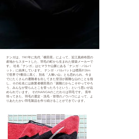
ナンガは、1941年に先代「横田晃」によって、近江真綿布団の
産地からスタートした、羽毛の町から生まれた寝袋メーカーで
す。 社名「ナンガ」はヒマラヤ山脈にある「ナンガ・パルバ
ット」に由来しています。 ナンガ・パルバットは標高8126m
で世界で9番目に高く、別名「人喰い山」とも恐れられ、今ま
でにたくさんの遭難者を出してきた登頂が困難な山のことを指
し、その社名には創業者横田晃の「困難だからこそやってやろ
う、みんなが登らんとこを登ったろうという」という思いが込
められています。 そのNANGAのこだわりは羽毛です。 長年
培ってきた、羽毛の選定・洗毛・管理のノウハウによって、よ
りあたたかい羽毛製品を作り続けることができています。