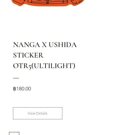
NANGA X USHIDA
STICKER
OTR5(ULTILIGHT)
Price
฿180.00
View Details