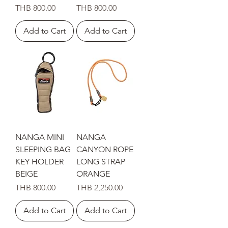
Price
Price
THB 800.00
THB 800.00
Add to Cart
Add to Cart
NANGA MINI
NANGA
SLEEPING BAG
CANYON ROPE
KEY HOLDER
LONG STRAP
BEIGE
ORANGE
Price
Price
THB 800.00
THB 2,250.00
Add to Cart
Add to Cart