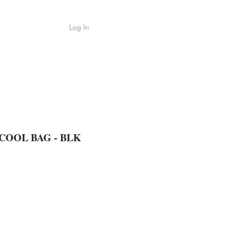
Log In
Shop
ค้า
COOL BAG - BLK
e