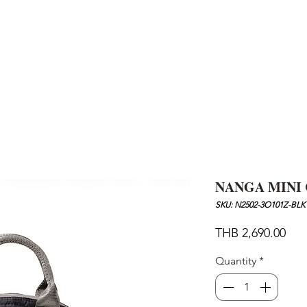
AND
SNOW PEAK
DoD
BAREBONES
CAMP Blog
HOTEL
ค้นหาสิน
NANGA MINI 
SKU: N2502-3O101Z-BLK
Pric
THB 2,690.00
Quantity
*