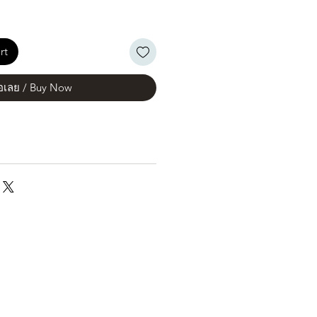
rt
้อเลย / Buy Now