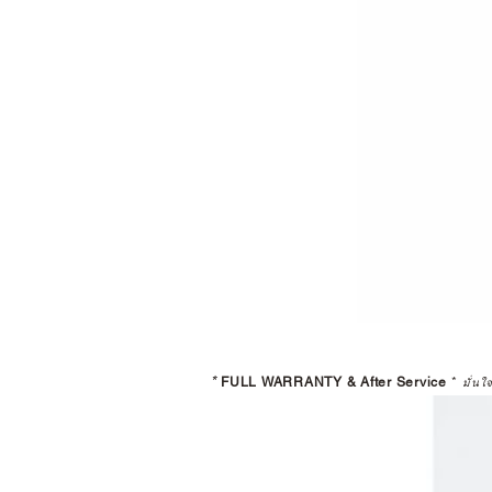
*
FULL WARRANTY & After Service
*
มั่นใ