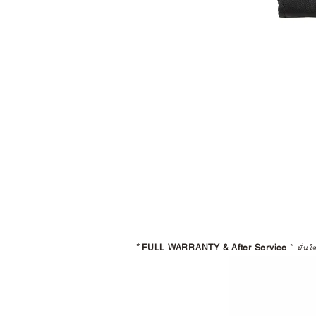
*
FULL WARRANTY & After Service
*
มั่นใ