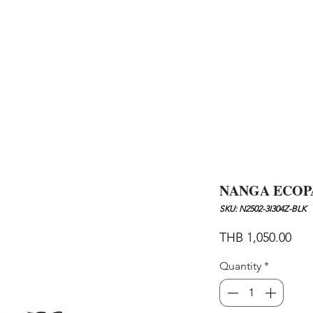
AND
SNOW PEAK
DoD
BAREBONES
CAMP Blog
HOTEL
ค้นหาสิน
NANGA ECOP
SKU: N2502-3I304Z-BLK
Pric
THB 1,050.00
Quantity
*