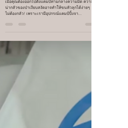
ให้ความมืดมิดทำให้คุณขนลุก
เมื่อคุณต้องออกไปตั้งแคมป์ท่ามกลางความมืด ความ
น่ากลัวของป่าเงียบสงัดอาจทำให้ขนหัวลุกได้ง่ายๆ แต่
ไม่ต้องกลัว! เพราะเรามีอุปกรณ์แคมป์ปิ้งจา...