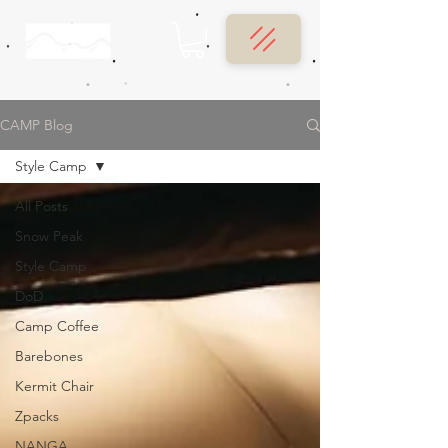
CAMP Blog
Style Camp
All Posts
Snow Peak
Style Camp
DoD
Camp Coffee
Barebones
Kermit Chair
Zpacks
NANGA