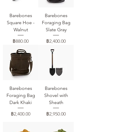
Barebones
Barebones
Square Hoe -
Foraging Bag
Walnut
Slate Gray
ราคา
ราคา
฿880.00
฿2,400.00
Barebones
Barebones
Foraging Bag
Shovel with
Dark Khaki
Sheath
ราคา
ราคา
฿2,400.00
฿2,950.00