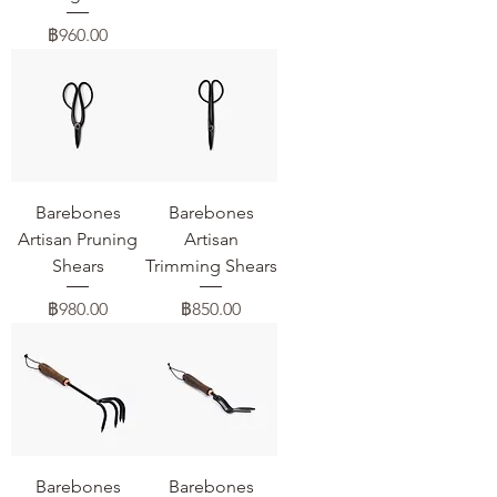
ราคา
฿960.00
Barebones
Barebones
Artisan Pruning
Artisan
Shears
Trimming Shears
ราคา
ราคา
฿980.00
฿850.00
Barebones
Barebones