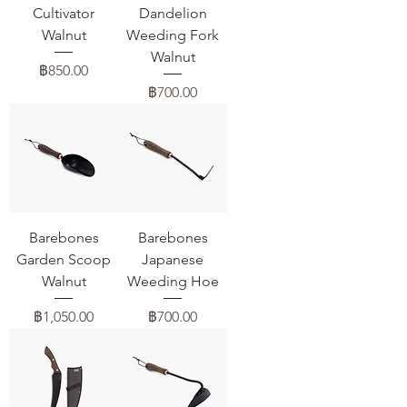
Cultivator
Dandelion
Walnut
Weeding Fork
Walnut
ราคา
฿850.00
ราคา
฿700.00
Barebones
Barebones
Garden Scoop
Japanese
Walnut
Weeding Hoe
ราคา
ราคา
฿1,050.00
฿700.00