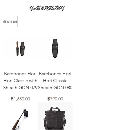
GARDENING
ตัวกรอง
Barebones Hori
Barebones Hori
Hori Classic with
Hori Classic
Sheath GDN-079
Sheath GDN-080
ราคา
ราคา
฿1,650.00
฿790.00