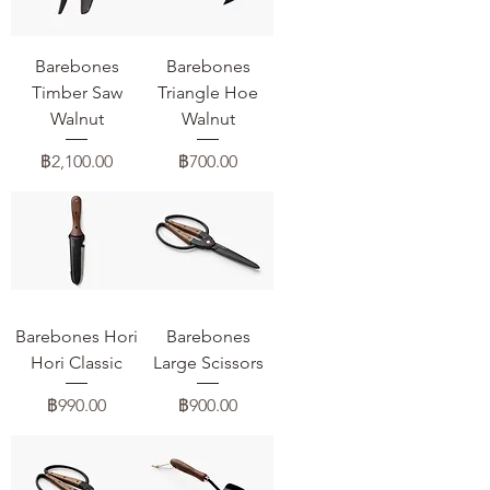
Barebones
Barebones
Timber Saw
Triangle Hoe
Walnut
Walnut
ราคา
ราคา
฿2,100.00
฿700.00
Barebones Hori
Barebones
Hori Classic
Large Scissors
ราคา
ราคา
฿990.00
฿900.00