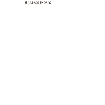
ราคาปกติ
ราคาขายลด
฿1,330.00
฿699.00