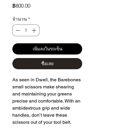
ราคา
฿800.00
จำนวน
*
เพิ่มลงในรถเข็น
ซื้อเลย
As seen in Dwell, the Barebones
small scissors make shearing
and maintaining your greens
precise and comfortable. With an
ambidextrous grip and wide
handles, don’t leave these
scissors out of your tool belt.