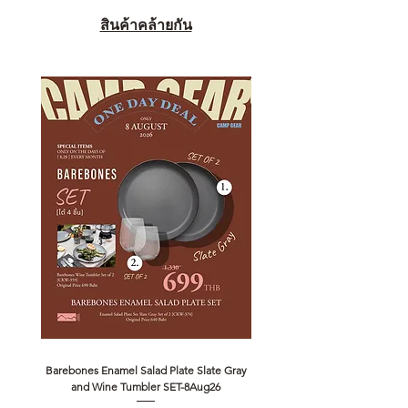
สินค้าคล้ายกัน
Barebones Enamel Salad Plate Slate Gray
NANGA Canyon Rope Long 
and Wine Tumbler SET-8Aug26