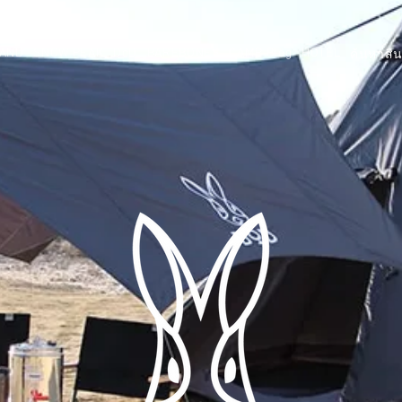
AND
SNOW PEAK
DoD
BAREBONES
CAMP Blog
HOTEL
ค้นหาสิน