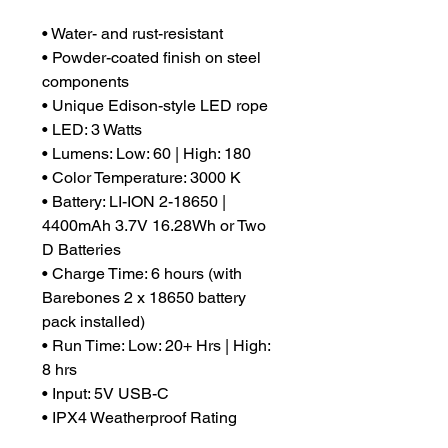
• Water- and rust-resistant
• Powder-coated finish on steel
components
• Unique Edison-style LED rope
• LED: 3 Watts
• Lumens: Low: 60 | High: 180
• Color Temperature: 3000 K
• Battery: LI-ION 2-18650 |
4400mAh 3.7V 16.28Wh or Two
D Batteries
• Charge Time: 6 hours (with
Barebones 2 x 18650 battery
pack installed)
• Run Time: Low: 20+ Hrs | High:
8 hrs
• Input: 5V USB-C
• IPX4 Weatherproof Rating