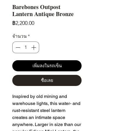
Barebones Outpost
Lantern Antique Bronze
ราคา
฿2,200.00
จำนวน
*
เพิ่มลงในรถเข็น
ซื้อเลย
Inspired by old mining and
warehouse lights, this water- and
rust-resistant steel lantern
creates an intimate space
anywhere. Larger in size than our