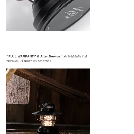
*
FULL WARRANTY & After Service
*
มั่นใจได้กับสินค้ามี
รับประกัน พร้อมบริการหลังการขาย