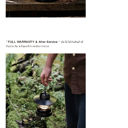
*
FULL WARRANTY & After Service
*
มั่นใจได้กับสินค้ามี
รับประกัน พร้อมบริการหลังการขาย