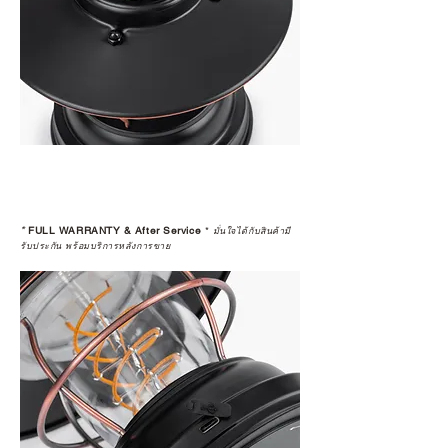
*
FULL WARRANTY & After Service
*
มั่นใจได้กับสินค้ามี
รับประกัน พร้อมบริการหลังการขาย