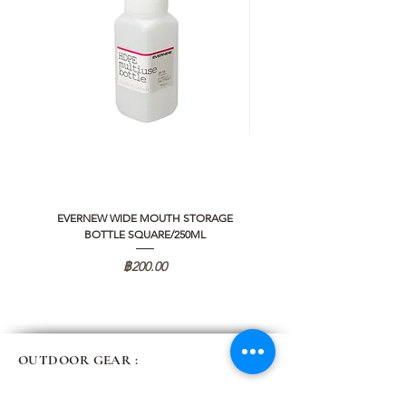
EVERNEW WIDE MOUTH STORAGE
5050 WORKSHOP SILICON C
BOTTLE SQUARE/250ML
REMOTE CONTROLLER 2.0
ราคา
฿200.00
OUTDOOR GEAR :