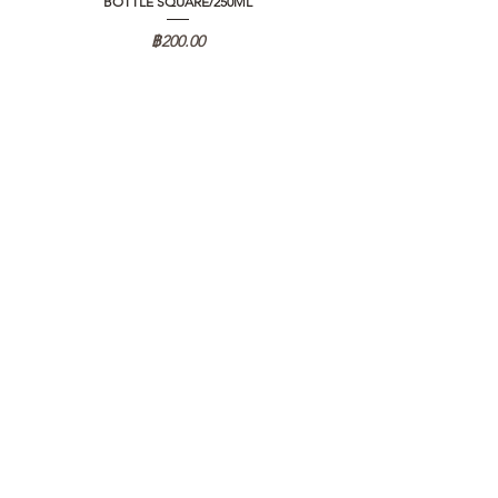
BOTTLE SQUARE/250ML
REMOTE CONTROLLER 2.0
ราคา
฿200.00