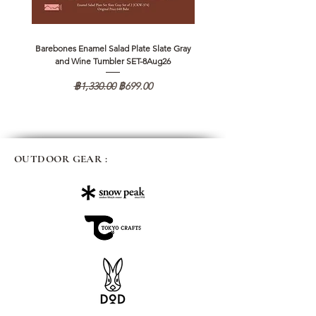
Barebones Enamel Salad Plate Slate Gray
NANGA Canyon Rope Long 
and Wine Tumbler SET-8Aug26
ราคาปกติ
ราคาขายลด
฿1,330.00
฿699.00
OUTDOOR GEAR :