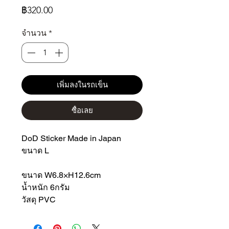
ราคา
฿320.00
จำนวน
*
เพิ่มลงในรถเข็น
ซื้อเลย
DoD Sticker Made in Japan
ขนาด L
ขนาด W6.8×H12.6cm
น้ำหนัก 6กรัม
วัสดุ PVC