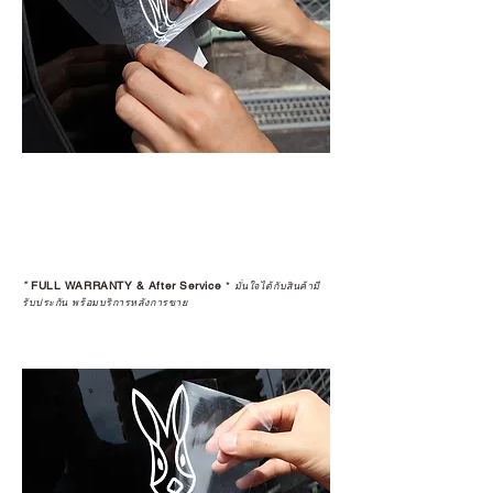
*
FULL WARRANTY & After Service
*
มั่นใจได้กับสินค้ามี
รับประกัน พร้อมบริการหลังการขาย