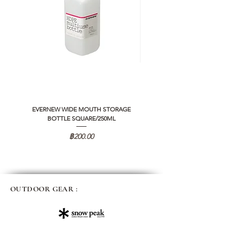
EVERNEW WIDE MOUTH STORAGE
5050 WORKSHOP SILICON C
BOTTLE SQUARE/250ML
REMOTE CONTROLLER 2.0
ราคา
฿200.00
OUTDOOR GEAR :