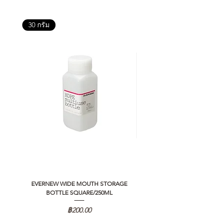
30 กรัม
EVERNEW WIDE MOUTH STORAGE
5050 WORKSHOP SILICON C
BOTTLE SQUARE/250ML
REMOTE CONTROLLER 2.0
ราคา
฿200.00