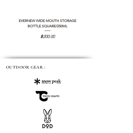
EVERNEW WIDE MOUTH STORAGE
5050 WORKSHOP SILICON C
BOTTLE SQUARE/250ML
REMOTE CONTROLLER 2.0
ราคา
฿200.00
OUTDOOR GEAR :