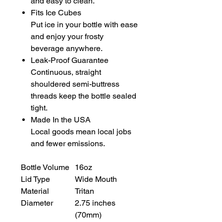
and easy to clean.
Fits Ice Cubes
Put ice in your bottle with ease
and enjoy your frosty
beverage anywhere.
Leak-Proof Guarantee
Continuous, straight
shouldered semi-buttress
threads keep the bottle sealed
tight.
Made In the USA
Local goods mean local jobs
and fewer emissions.
Bottle Volume
16oz
Lid Type
Wide Mouth
Material
Tritan
Diameter
2.75 inches
(70mm)