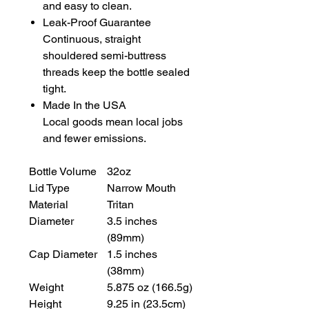
and easy to clean.
Leak-Proof Guarantee
Continuous, straight
shouldered semi-buttress
threads keep the bottle sealed
tight.
Made In the USA
Local goods mean local jobs
and fewer emissions.
Bottle Volume
32oz
Lid Type
Narrow Mouth
Material
Tritan
Diameter
3.5 inches
(89mm)
Cap Diameter
1.5 inches
(38mm)
Weight
5.875 oz (166.5g)
Height
9.25 in (23.5cm)