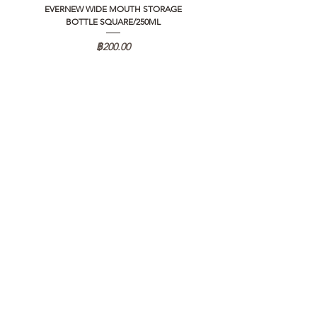
EVERNEW WIDE MOUTH STORAGE
5050 WORKSHOP SILICON C
BOTTLE SQUARE/250ML
REMOTE CONTROLLER 2.0
ราคา
฿200.00