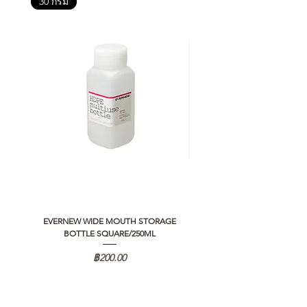
30 กรัม
EVERNEW WIDE MOUTH STORAGE
5050 WORKSHOP SILICON C
BOTTLE SQUARE/250ML
REMOTE CONTROLLER 2.0
ราคา
฿200.00