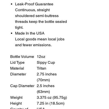
Leak-Proof Guarantee
Continuous, straight
shouldered semi-buttress
threads keep the bottle sealed
tight.
Made In the USA
Local goods mean local jobs
and fewer emissions.
Bottle Volume
12oz
Lid Type
Sippy Cup
Material
Tritan
Diameter
2.75 inches
(70mm)
Cap Diameter
2.5 inches
(63mm)
Weight
3.375 oz (95.75g)
Height
7.25 in (18.5cm)