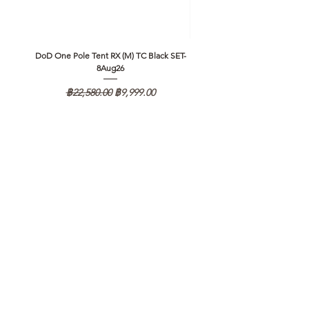
DoD One Pole Tent RX (M) TC Black SET-
Klattermusen Algir Accessory B
8Aug26
ราคาปกติ
ราคาขายลด
฿22,580.00
฿9,999.00