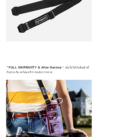
*
FULL WARRANTY & After Service
*
มั่นใจได้กับสินค้ามี
รับประกัน พร้อมบริการหลังการขาย