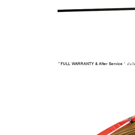
*
FULL WARRANTY & After Service
*
มั่นใ