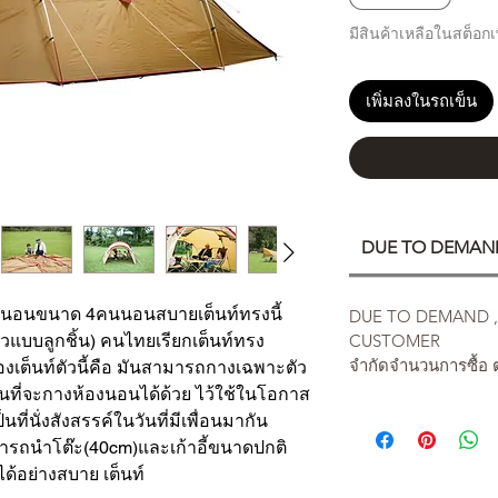
มีสินค้าเหลือในสต็อกเพ
เพิ่มลงในรถเข็น
DUE TO DEMAND 
์ห้องนอนขนาด 4คนนอนสบายเต็นท์ทรงนี้
DUE TO DEMAND , L
CUSTOMER
แบบลูกชิ้น) คนไทยเรียกเต็นท์ทรง
จำกัดจำนวนการซื้อ ต
เต็นท์ตัวนี้คือ มันสามารถกางเฉพาะตัว
นก่อนที่จะกางห้องนอนได้ด้วย ไว้ใช้ในโอกาส
็นที่นั่งสังสรรค์ในวันที่มีเพื่อนมากัน
ารถนำโต๊ะ(40cm)และเก้าอี้ขนาดปกติ
ได้อย่างสบาย เต็นท์