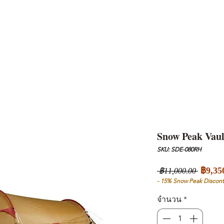
AND
SNOW PEAK
DoD
BAREBONES
CAMP Blog
HOTEL
ค้นหาสิน
Snow Peak Vaul
SKU: SDE-080RH
ราคา
฿9,35
 ฿11,000.00 
ปกติ
- 15% Snow Peak Discont
จำนวน
*