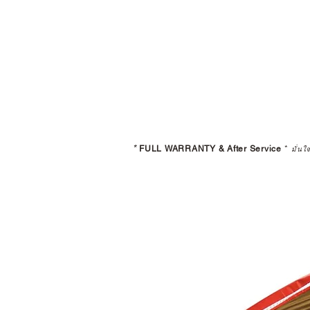
*
FULL WARRANTY & After Service
*
มั่นใ