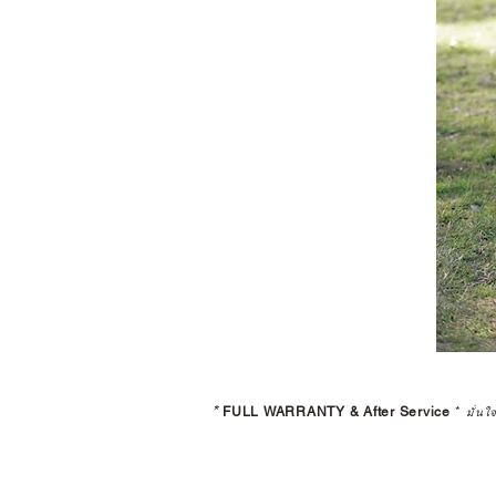
*
FULL WARRANTY & After Service
*
มั่นใ