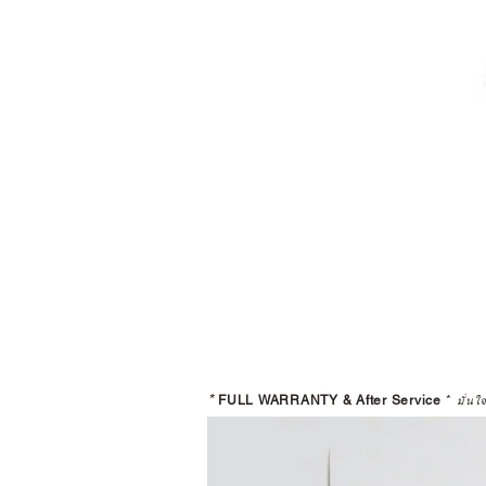
*
FULL WARRANTY & After Service
*
มั่นใ