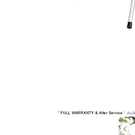
*
FULL WARRANTY & After Service
*
มั่นใ