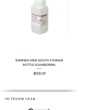
EVERNEW WIDE MOUTH STORAGE
5050 WORKSHOP SILICON C
BOTTLE SQUARE/250ML
REMOTE CONTROLLER 2.0
ราคา
฿200.00
OUTDOOR GEAR :