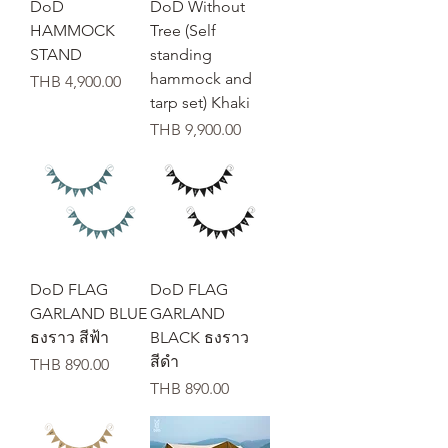
DoD
DoD Without
HAMMOCK
Tree (Self
STAND
standing
hammock and
価格
THB 4,900.00
tarp set) Khaki
価格
THB 9,900.00
DoD FLAG
DoD FLAG
GARLAND BLUE
GARLAND
ธงราว สีฟ้า
BLACK ธงราว
สีดำ
価格
THB 890.00
価格
THB 890.00