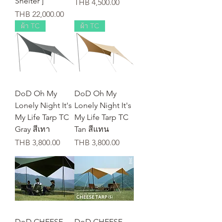
Shelter ]
価格
THB 4,500.00
価格
THB 22,000.00
ผ้า TC
ผ้า TC
DoD Oh My
DoD Oh My
Lonely Night It's
Lonely Night It's
My Life Tarp TC
My Life Tarp TC
Gray สีเทา
Tan สีแทน
価格
価格
THB 3,800.00
THB 3,800.00
DoD CHEESE
DoD CHEESE