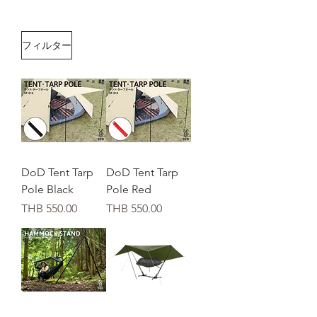
フィルター
DoD Tent Tarp
DoD Tent Tarp
Pole Black
Pole Red
価格
価格
THB 550.00
THB 550.00