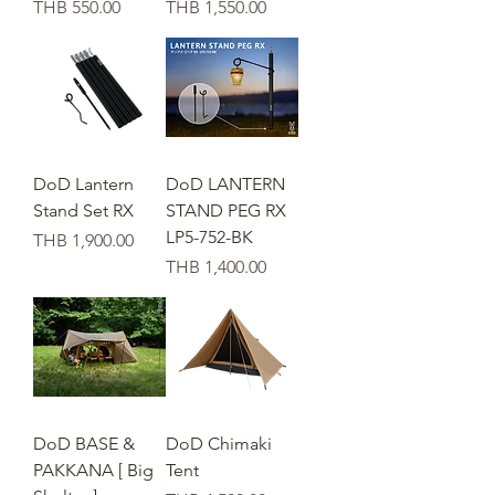
価格
価格
THB 550.00
THB 1,550.00
DoD Lantern
DoD LANTERN
Stand Set RX
STAND PEG RX
LP5-752-BK
価格
THB 1,900.00
価格
THB 1,400.00
DoD BASE &
DoD Chimaki
PAKKANA [ Big
Tent