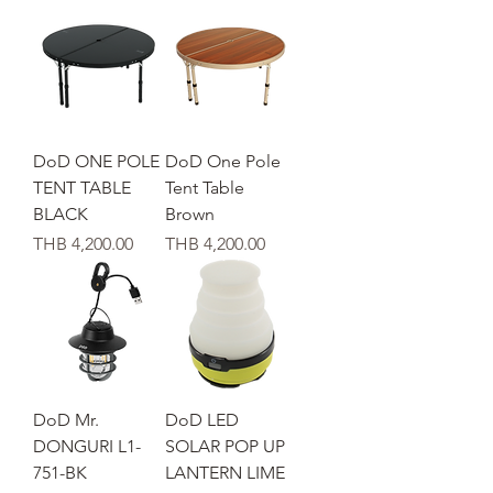
DoD ONE POLE
DoD One Pole
TENT TABLE
Tent Table
BLACK
Brown
価格
価格
THB 4,200.00
THB 4,200.00
DoD Mr.
DoD LED
DONGURI L1-
SOLAR POP UP
751-BK
LANTERN LIME