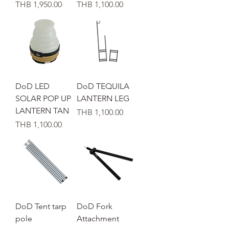
価格
価格
THB 1,950.00
THB 1,100.00
DoD LED
DoD TEQUILA
SOLAR POP UP
LANTERN LEG
LANTERN TAN
価格
THB 1,100.00
価格
THB 1,100.00
DoD Tent tarp
DoD Fork
pole
Attachment