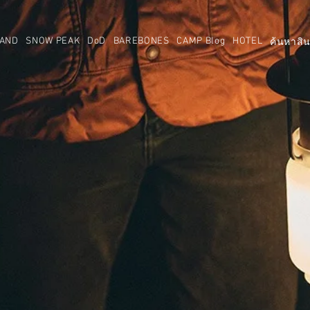
AND
SNOW PEAK
DoD
BAREBONES
CAMP Blog
HOTEL
ค้นหาสิน