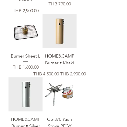
価格
THB 790.00
価格
THB 2,900.00
Burner Sheet L
HOME&CAMP
Burner • Khaki
価格
THB 1,600.00
通常価格
セール価格
THB 4,500.00
THB 2,900.00
HOME&CAMP
GS-370 Yaen
Burner • Silver
Stove REGY