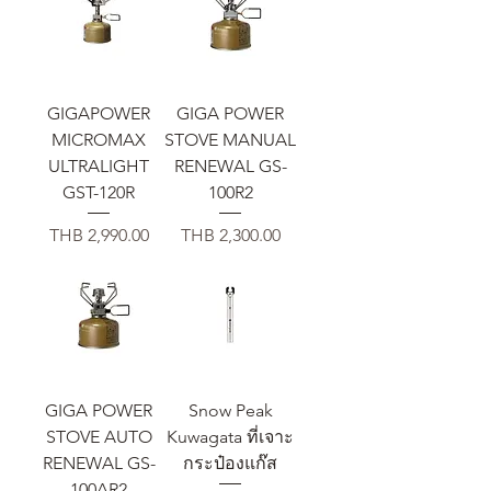
GIGAPOWER
GIGA POWER
MICROMAX
STOVE MANUAL
ULTRALIGHT
RENEWAL GS-
GST-120R
100R2
価格
価格
THB 2,990.00
THB 2,300.00
GIGA POWER
Snow Peak
STOVE AUTO
Kuwagata ที่เจาะ
RENEWAL GS-
กระป๋องแก๊ส
100AR2