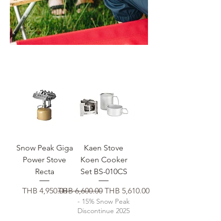
Snow Peak Giga
Kaen Stove
Power Stove
Koen Cooker
Recta
Set BS-010CS
価格
通常価格
セール価格
THB 4,950.00
THB 6,600.00
THB 5,610.00
- 15% Snow Peak
Discontinue 2025