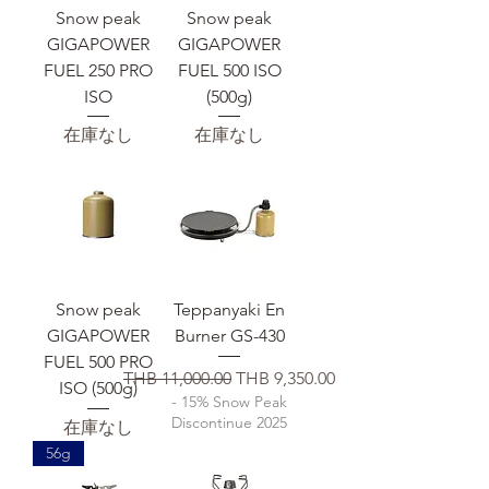
Snow peak
Snow peak
GIGAPOWER
GIGAPOWER
FUEL 250 PRO
FUEL 500 ISO
ISO
(500g)
在庫なし
在庫なし
Snow peak
Teppanyaki En
GIGAPOWER
Burner GS-430
FUEL 500 PRO
通常価格
セール価格
THB 11,000.00
THB 9,350.00
ISO (500g)
- 15% Snow Peak
Discontinue 2025
在庫なし
56g