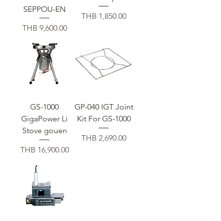
SEPPOU-EN
価格
THB 1,850.00
価格
THB 9,600.00
GS-1000
GP-040 IGT Joint
GigaPower Li
Kit For GS-1000
Stove gouen
価格
THB 2,690.00
価格
THB 16,900.00