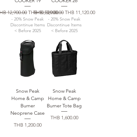
COOKER 19
COOKER 26
通常価格
セール価格
通常価格
セール価格
HB 12,900.00
THB 10,320.00
THB 13,900.00
THB 11,120.00
- 20% Snow Peak
- 20% Snow Peak
Discontinue Items
Discontinue Items
< Before 2025
< Before 2025
Snow Peak
Snow Peak
Home & Camp
Home & Camp
Burner
Burner Tote Bag
Neoprene Case
価格
THB 1,600.00
価格
THB 1,200.00