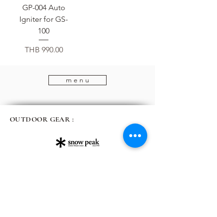
GP-004 Auto
Igniter for GS-
100
価格
THB 990.00
m e n u
OUTDOOR GEAR :