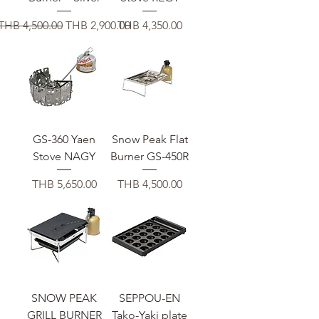
通常価格
セール価格
価格
THB 4,500.00
THB 2,900.00
THB 4,350.00
GS-360 Yaen
Snow Peak Flat
Stove NAGY
Burner GS-450R
価格
価格
THB 5,650.00
THB 4,500.00
SNOW PEAK
SEPPOU-EN
GRILL BURNER
Tako-Yaki plate