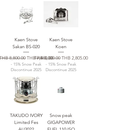
Kaen Stove
Kaen Stove
Sakan BS-020
Koen
通常価格
セール価格
通常価格
セール価格
THB 8,800.00
THB 7,480.00
THB 3,300.00
THB 2,805.00
- 15% Snow Peak
- 15% Snow Peak
Discontinue 2025
Discontinue 2025
TAKUDO IVORY
Snow peak
Limited Fes
GIGAPOWER
AU2022
FUEL 110 ISO