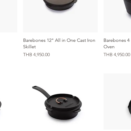
クイックビュー
ク
Barebones 12" All in One Cast Iron
Barebones 4 
Skillet
Oven
価格
価格
THB 4,950.00
THB 4,950.00