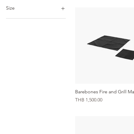
THB 380
THB 9,500
Size
23"
30"
L/XL
S/M
クイックビュー
Barebones Fire and Grill Ma
価格
THB 1,500.00