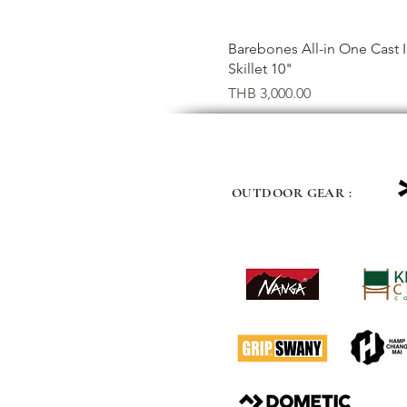
クイックビュー
Barebones All-in One Cast 
Skillet 10"
価格
THB 3,000.00
OUTDOOR GEAR :