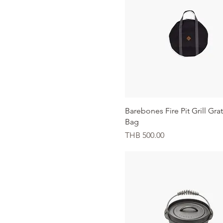
クイックビュー
Barebones Fire Pit Grill Gra
Bag
価格
THB 500.00