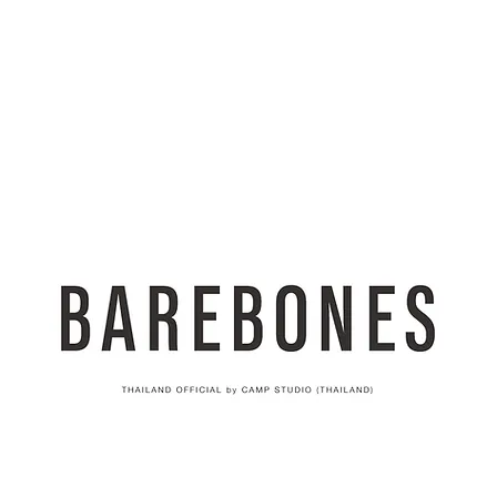
AND
SNOW PEAK
DoD
BAREBONES
CAMP Blog
HOTEL
ค้นหาสิน