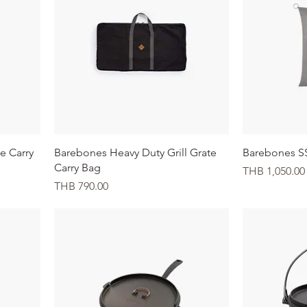
クイックビュー
ク
te Carry
Barebones Heavy Duty Grill Grate
Barebones S
Carry Bag
価格
THB 1,050.00
価格
THB 790.00