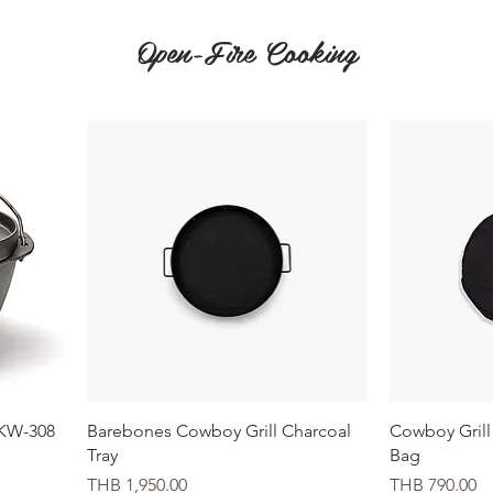
Open-Fire Cooking
クイックビュー
ク
CKW-308
Barebones Cowboy Grill Charcoal
Cowboy Grill 
Tray
Bag
価格
価格
THB 1,950.00
THB 790.00