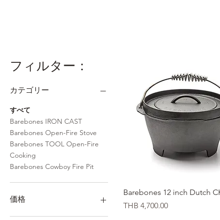
フィルター：
カテゴリー
すべて
Barebones IRON CAST
Barebones Open-Fire Stove
Barebones TOOL Open-Fire
Cooking
Barebones Cowboy Fire Pit
クイックビュー
Barebones 12 inch Dutch 
価格
価格
THB 4,700.00