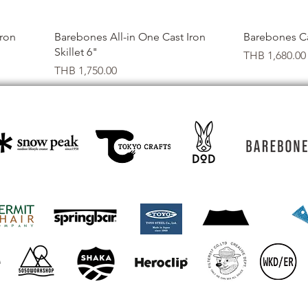
クイックビュー
ク
Iron
Barebones All-in One Cast Iron
Barebones Cas
Skillet 6"
価格
THB 1,680.00
価格
THB 1,750.00