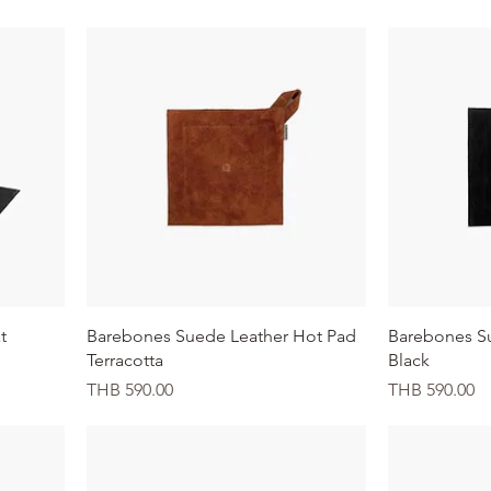
クイックビュー
ク
t
Barebones Suede Leather Hot Pad
Barebones S
Terracotta
Black
価格
価格
THB 590.00
THB 590.00