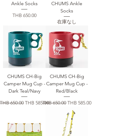
Ankle Socks
CHUMS Ankle
Socks
価格
THB 650.00
在庫なし
CHUMS CH-Big
CHUMS CH-Big
Camper Mug Cup -
Camper Mug Cup -
Dark Teal/Navy
Red/Black
通常価格
セール価格
通常価格
セール価格
THB 650.00
THB 585.00
THB 650.00
THB 585.00