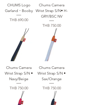
CHUMS Logo
Chums Camera
Garland・Booby
Wrist Strap S/N• H-
GRY/BSC NV
価格
THB 690.00
価格
THB 750.00
Chums Camera
Chums Camera
Wrist Strap S/N •
Wrist Strap S/N •
Navy/Beige
Sax/Orange
価格
価格
THB 750.00
THB 750.00