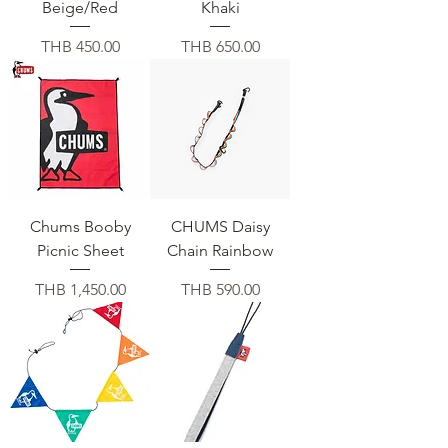
Beige/Red
Khaki
価格
価格
THB 450.00
THB 650.00
Chums Booby
CHUMS Daisy
Picnic Sheet
Chain Rainbow
価格
価格
THB 1,450.00
THB 590.00