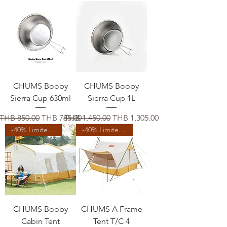
CHUMS Booby
CHUMS Booby
Sierra Cup 630ml
Sierra Cup 1L
通常価格
セール価格
通常価格
セール価格
THB 850.00
THB 765.00
THB 1,450.00
THB 1,305.00
-40% Limited Time
-40% Limited Time
CHUMS Booby
CHUMS A Frame
Cabin Tent
Tent T/C 4