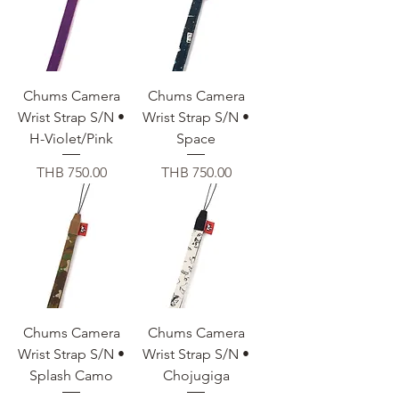
Chums Camera
Chums Camera
Wrist Strap S/N •
Wrist Strap S/N •
H-Violet/Pink
Space
価格
価格
THB 750.00
THB 750.00
Chums Camera
Chums Camera
Wrist Strap S/N •
Wrist Strap S/N •
Splash Camo
Chojugiga