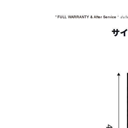
*
FULL WARRANTY & After Service
*
มั่นใ