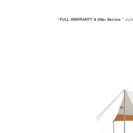
*
FULL WARRANTY & After Service
*
มั่นใ