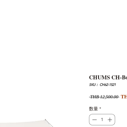
AND
SNOW PEAK
DoD
BAREBONES
CAMP Blog
HOTEL
ค้นหาสิน
CHUMS CH-Boo
SKU： CH62-1521
通
TH
 THB 12,500.00 
常
価
数量
*
格