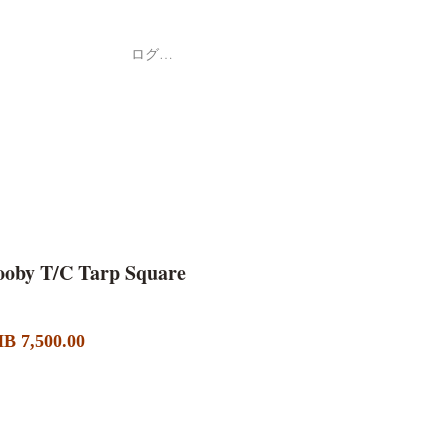
ログイン
Shop
ค้า
by T/C Tarp Square
セ
B 7,500.00
ー
ル
価
格