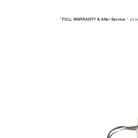
*
FULL WARRANTY & After Service
*
มั่นใ