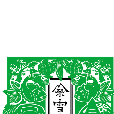
AND
SNOW PEAK
DoD
BAREBONES
CAMP Blog
HOTEL
ค้นหาสิน