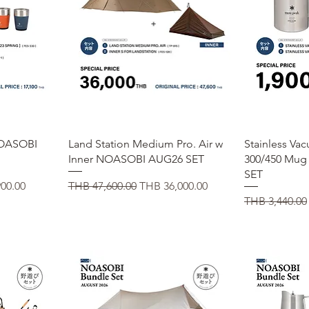
ー
クイックビュー
ク
 NOASOBI
Land Station Medium Pro. Air w
Stainless Va
Inner NOASOBI AUG26 SET
300/450 Mu
SET
価格
通常価格
セール価格
00.00
THB 47,600.00
THB 36,000.00
通常価格
THB 3,440.00