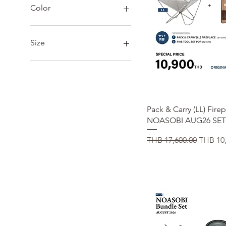
THB 312
THB 59,000
Color
Size
23
24
25
26
クイックビュ
Pack & Carry (LL) Fire
27
NOASOBI AUG26 SET
28
L
通常価格
セール
THB 17,600.00
THB 10,
M
S
XL
XXL