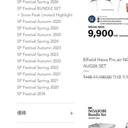
SP Festival Spring 2026
SP Festival BUNDLE SET
+ Snow Peak Limited Highlight
SP Festival Autumn 2025
SP Festival Spring 2025
SP Festival Autumn 2024
SP Festival Spring 2024
SP Festival Autumn 2023
SP Festival Spring 2023
クイックビュ
Elfield Hexa Pro.air
SP Festival Autumn 2022
AUG26 SET
SP Festival Spring 2022
SP Festival Autumn 2021
通常価格
セール
THB 17,100.00
THB 9,9
SP Festival Spring 2021
SP Festival Spring 2020
SP Festival 2018
価格