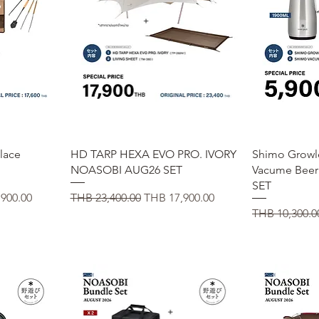
ー
クイックビュー
ク
place
HD TARP HEXA EVO PRO. IVORY
Shimo Growl
NOASOBI AUG26 SET
Vacume Bee
SET
価格
通常価格
セール価格
900.00
THB 23,400.00
THB 17,900.00
通常価格
THB 10,300.0