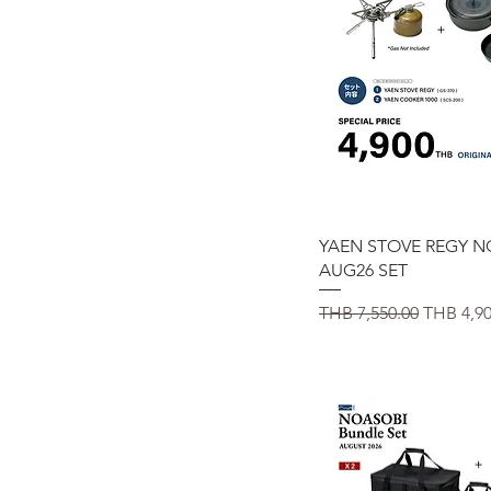
クイックビュ
YAEN STOVE REGY N
AUG26 SET
通常価格
セール
THB 7,550.00
THB 4,90