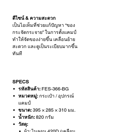
ดีไซน์ & ความสะดวก
เป็นไอเท็มที่ช่วยแก้ปัญหา “ของ
กระจัดกระจาย” ในการตั้งแคมป์
ทำให้จัดของง่ายขึ้น เคลื่อนย้าย
สะดวก และดูเป็นระเบียบมากขึ้น
ทันที
SPECS
รหัสสินค้า:
FES-366-BG
หมวดหมู่:
กระเป๋า / อุปกรณ์
แคมป์
ขนาด:
395 × 285 × 310 มม.
น้ำหนัก:
820 กรัม
วัสดุ:
ผ้า: ไนลอน 420D (เคลือบ