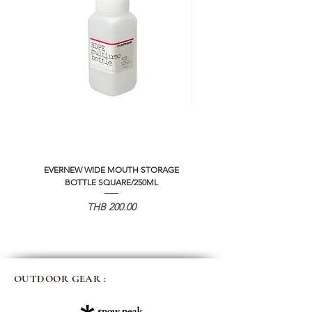
EVERNEW WIDE MOUTH STORAGE
5050 WORKSHOP SILICON C
BOTTLE SQUARE/250ML
REMOTE CONTROLLER 2.0
価格
THB 200.00
OUTDOOR GEAR :