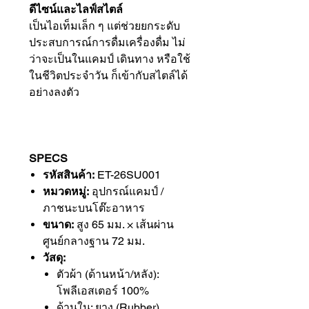
ดีไซน์และไลฟ์สไตล์
เป็นไอเท็มเล็ก ๆ แต่ช่วยยกระดับ
ประสบการณ์การดื่มเครื่องดื่ม ไม่
ว่าจะเป็นในแคมป์ เดินทาง หรือใช้
ในชีวิตประจำวัน ก็เข้ากับสไตล์ได้
อย่างลงตัว
SPECS
รหัสสินค้า:
ET-26SU001
หมวดหมู่:
อุปกรณ์แคมป์ /
ภาชนะบนโต๊ะอาหาร
ขนาด:
สูง 65 มม. × เส้นผ่าน
ศูนย์กลางฐาน 72 มม.
วัสดุ:
ตัวผ้า (ด้านหน้า/หลัง):
โพลีเอสเตอร์ 100%
ด้านใน: ยาง (Rubber)