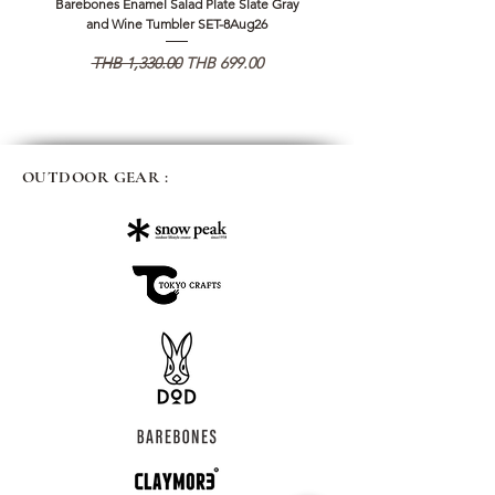
Barebones Enamel Salad Plate Slate Gray
NANGA Canyon Rope Long 
and Wine Tumbler SET-8Aug26
通常価格
セール価格
通常価格
THB 1,330.00
THB 699.00
THB 1,890.00
OUTDOOR GEAR :