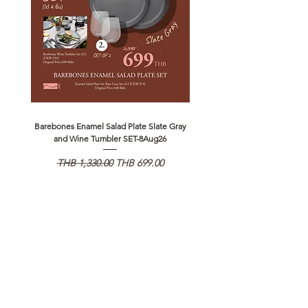
Barebones Enamel Salad Plate Slate Gray
NANGA Canyon Rope Long 
and Wine Tumbler SET-8Aug26
通常価格
セール価格
通常価格
THB 1,330.00
THB 699.00
THB 1,890.00