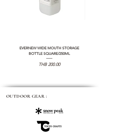
EVERNEW WIDE MOUTH STORAGE
5050 WORKSHOP SILICON C
BOTTLE SQUARE/250ML
REMOTE CONTROLLER 2.0
価格
THB 200.00
OUTDOOR GEAR :