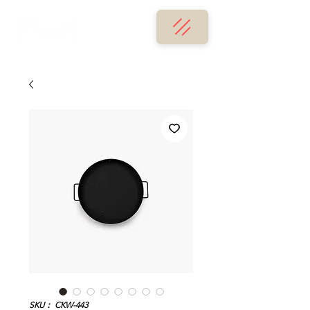
SKU： CKW-443