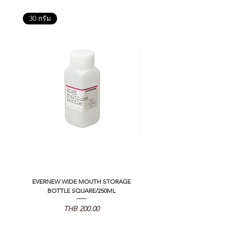
30 กรัม
EVERNEW WIDE MOUTH STORAGE
5050 WORKSHOP SILICON C
BOTTLE SQUARE/250ML
REMOTE CONTROLLER 2.0
価格
THB 200.00