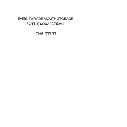
EVERNEW WIDE MOUTH STORAGE
5050 WORKSHOP SILICON C
BOTTLE SQUARE/250ML
REMOTE CONTROLLER 2.0
価格
THB 200.00