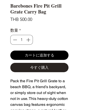
Barebones Fire Pit Grill
Grate Carry Bag
価
THB 500.00
格
数量
*
カートに追加する
今すぐ購入
Pack the Fire Pit Grill Grate to a
beach BBQ, a friend’s backyard,
or simply store out of sight when
not in use. This heavy-duty cotton
canvas bag features ergonomic