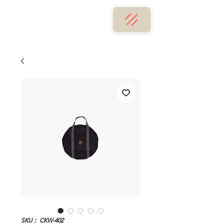
SKU： CKW-402