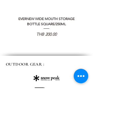
EVERNEW WIDE MOUTH STORAGE
5050 WORKSHOP SILICON C
BOTTLE SQUARE/250ML
REMOTE CONTROLLER 2.0
価格
THB 200.00
OUTDOOR GEAR :