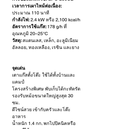
เวลาการเผาไหม้ต่อเนื่อง:
ประมาณ 110 นาที
กำลังไฟ:
2.4 kW หรือ 2,100 kcal/h
อัตราการใช้แก๊ส:
178 g/h ที่
อุณหภูมิ 20–25°C
วัสดุ:
สแตนเลส, เหล็ก, อะลูมิเนียม
อัลลอย, ทองเหลือง, เรซิน และยาง
จุดเด่น
เตาแก๊สตั้งโต๊ะ ใช้ได้ทั้งบ้านและ
แคมป์
โครงสร้างพิเศษ พับเก็บได้กะทัดรัด
รองรับหม้อขนาดใหญ่สูงสุด 30
ซม.
ดีไซน์สวย เข้ากับครัวและโต๊ะ
อาหาร
น้ำหนัก 1.4 กก. พกไปปิคนิคหรือ