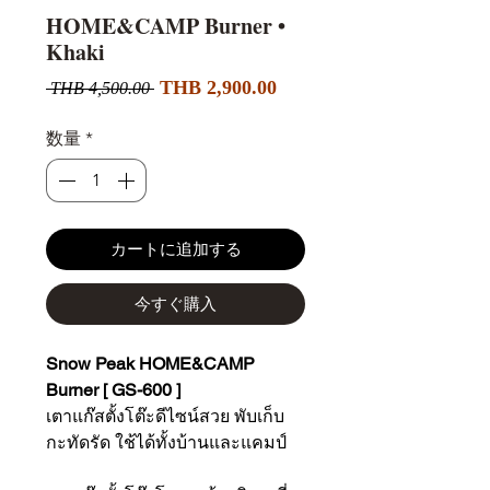
HOME&CAMP Burner •
Khaki
セ
通
THB 2,900.00
 THB 4,500.00 
ー
常
ル
価
数量
*
価
格
格
カートに追加する
今すぐ購入
Snow Peak HOME&CAMP
Burner [ GS-600 ]
เตาแก๊สตั้งโต๊ะดีไซน์สวย พับเก็บ
กะทัดรัด ใช้ได้ทั้งบ้านและแคมป์