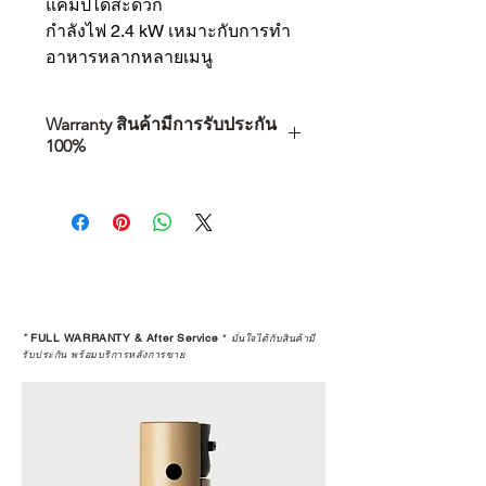
แคมป์ได้สะดวก
กำลังไฟ 2.4 kW เหมาะกับการทำ
อาหารหลากหลายเมนู
Warranty สินค้ามีการรับประกัน
100%
การเลือกซื้อสินค้า ไม่ได้จบแค่วันที่
คุณตัดสินใจซื้อ แต่รวมไปถึง
“ประสบการณ์หลังการใช้งาน” ใน
ระยะยาวด้วยเช่นกัน
สินค้าที่จัดจำหน่ายโดย CAMP
STUDIO และร้านตัวแทนจำหน่ายที่
*
FULL WARRANTY & After Service
*
มั่นใจได้กับสินค้ามี
ได้รับการแต่งตั้งอย่างเป็นทางการ จะ
รับประกัน พร้อมบริการหลังการขาย
มาพร้อมการรับประกันที่ชัดเจน และ
การบริการหลังการขายที่ถูกต้องตาม
มาตรฐานของแบรนด์ ไม่ว่าจะ
เป็นการให้คำแนะนำ การดูแลสินค้า
หรือการแก้ไขปัญหาที่อาจเกิดขึ้นใน