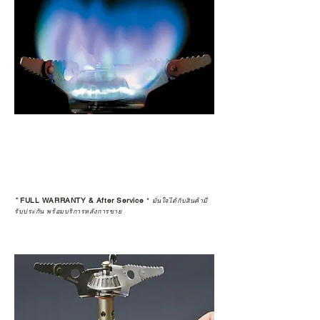
*
FULL WARRANTY & After Service
*
มั่นใจได้กับสินค้ามี
รับประกัน พร้อมบริการหลังการขาย