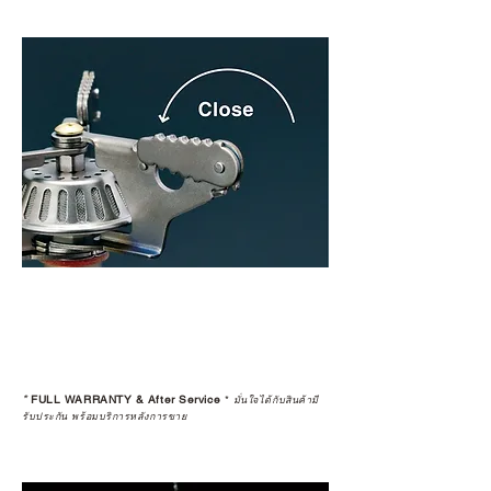
*
FULL WARRANTY & After Service
*
มั่นใจได้กับสินค้ามี
รับประกัน พร้อมบริการหลังการขาย