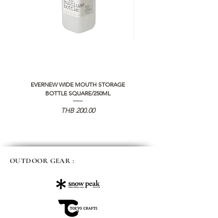
EVERNEW WIDE MOUTH STORAGE
5050 WORKSHOP SILICON C
BOTTLE SQUARE/250ML
REMOTE CONTROLLER 2.0
価格
THB 200.00
OUTDOOR GEAR :