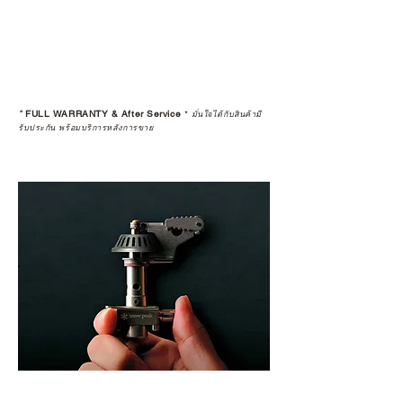
มั่นใจได้ว่าสินค้าที่ได้รับ จะได้รับการ
ดูแลอย่างต่อเนื่อง
เพราะสุดท้ายแล้ว “ความสบายใจ
หลังการซื้อ” คือสิ่งที่ทำให้การลงทุน
*
FULL WARRANTY & After Service
*
ในอุปกรณ์ที่คุณรัก มีคุณค่าอย่าง
มั่นใจได้กับสินค้ามี
รับประกัน พร้อมบริการหลังการขาย
แท้จริง
เลือกซื้อกับ CAMP STUDIO หรือร้าน
ตัวแทนจำหน่ายที่ได้รับการแต่งตั้ง
เพื่อให้คุณได้รับทั้งสินค้า และ
ประสบการณ์ที่สมบูรณ์แบบในระยะ
ยาว
อ่านต่อเรื่องการรับประกันสินค้าได้
ตรงนี้
>>
https://www.campstudio.co.th/
warranty