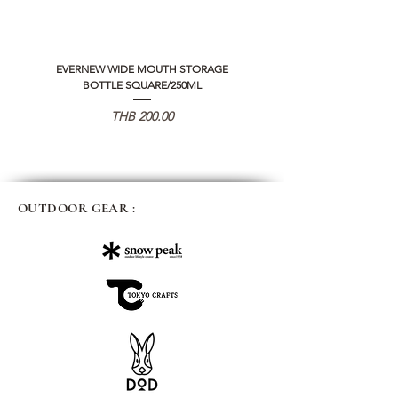
EVERNEW WIDE MOUTH STORAGE
5050 WORKSHOP SILICON C
BOTTLE SQUARE/250ML
REMOTE CONTROLLER 2.0
価格
THB 200.00
OUTDOOR GEAR :