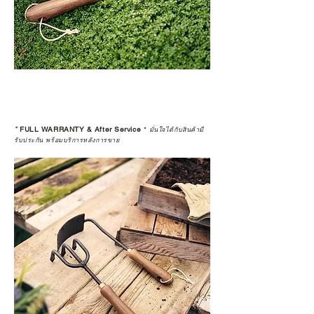
*
FULL WARRANTY & After Service
*
มั่นใจได้กับสินค้ามี
รับประกัน พร้อมบริการหลังการขาย