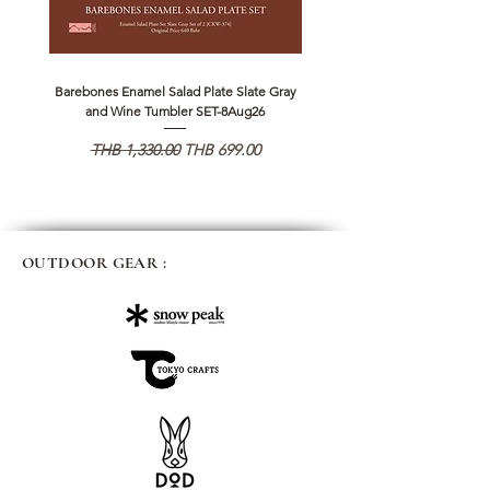
Barebones Enamel Salad Plate Slate Gray
NANGA Canyon Rope Long 
and Wine Tumbler SET-8Aug26
通常価格
セール価格
通常価格
THB 1,330.00
THB 699.00
THB 1,890.00
OUTDOOR GEAR :