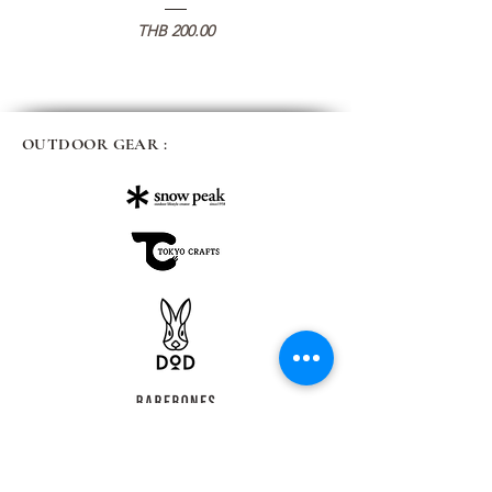
価格
THB 200.00
OUTDOOR GEAR :