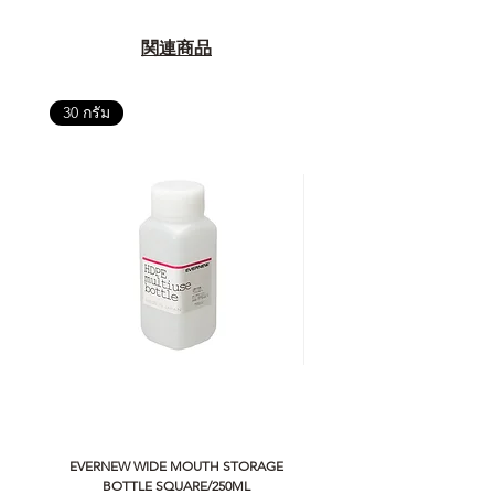
関連商品
30 กรัม
EVERNEW WIDE MOUTH STORAGE
5050 WORKSHOP SILICON C
BOTTLE SQUARE/250ML
REMOTE CONTROLLER 2.0