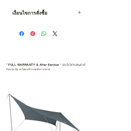
เงื่อนไขการสั่งซื้อ
เงื่อนไขการสั่งซื้อ
1 • จำกัดจำนวน 1 ท่าน ต่อ 1 ชิ้น
เท่านั้น
2 • หากพบว่าลูกค้าท่านใด ซื้อสินค้า
ไปเพื่อทำการขายต่อ (Resell) จะถือ
เป็นว่าการรับประกันสินค้านั้นๆ สิ้นสุด
ลง
*
FULL WARRANTY & After Service
*
มั่นใจได้กับสินค้ามี
3 • การ Resell (พ่อค้า-แม่ค้า) สินค้าที่
รับประกัน พร้อมบริการหลังการขาย
ซื้อผ่านเว็บไซต์ จะถูกคืนเงินกลับไป
ทางบัญชีเดิม โดยจะถูกทำการหักค่า
ธรรมเนียม 5% และใช้เวลาทำ
รายการ 15 วัน
4 • สินค้าใดๆ ก็ตามที่ซื้อจากการ
Resell หรือมีการเปลี่ยนมือผู้ซื้อ จะ
ถือว่าสิ้นสุดการรับประกันสินค้าทุก
กรณี
5 • สงวนสิทธิ์ในการงดจำหน่ายสินค้า