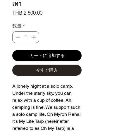
เทา
価
THB 2,800.00
格
数量
*
カートに追加する
今すぐ購入
A lonely night at a solo camp.
Under the starry sky, you can
relax with a cup of coffee. Ah,
camping is fine. We support such
a solo camp life. Oh Myron Renai
It's My Life Tarp (hereinafter
referred to as Oh My Tarp) is a