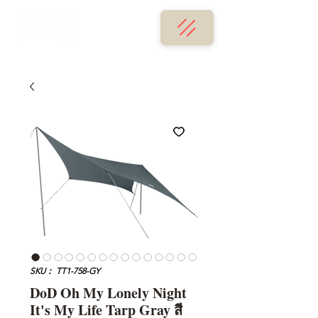
SKU： TT1-758-GY
DoD Oh My Lonely Night
It's My Life Tarp Gray สี