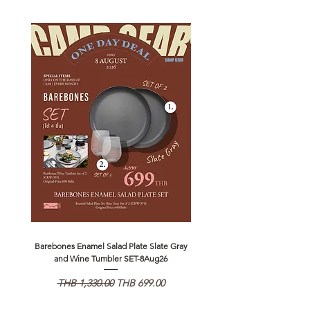
Barebones Enamel Salad Plate Slate Gray
NANGA Canyon Rope Long 
and Wine Tumbler SET-8Aug26
通常価格
セール価格
通常価格
THB 1,330.00
THB 699.00
THB 1,890.00