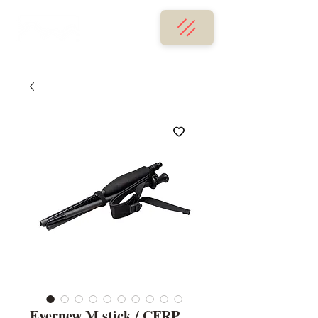
Evernew M stick / CFRP