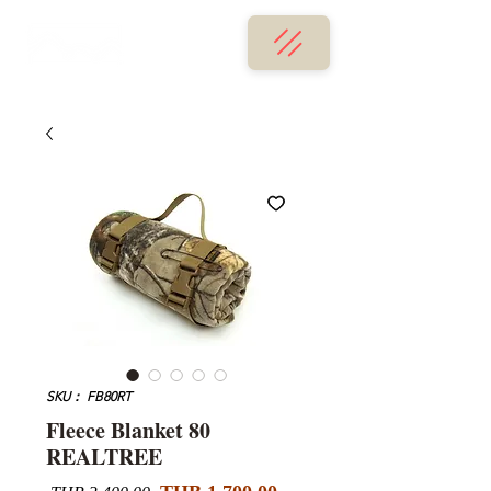
SKU： FB80RT
Fleece Blanket 80
REALTREE
セ