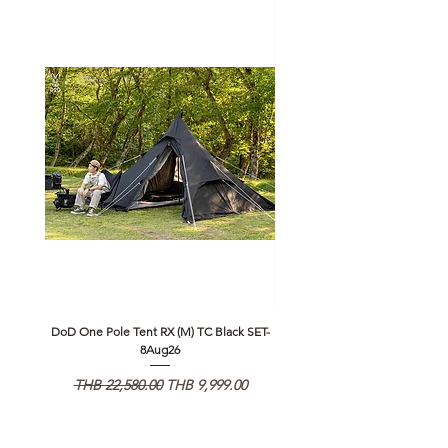
DoD One Pole Tent RX (M) TC Black SET-
Klattermusen Algir Accessory B
8Aug26
通常価格
セール価格
通常価格
THB 22,580.00
THB 9,999.00
THB 1,950.00