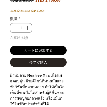
通
THB 1,700.00
 THB 3,400.00 
ー
常
ル
価
-50% SoToLaBo GAS CASE
価
格
数量
*
格
在庫残り4点
カートに追加する
今すぐ購入
ผ้าห่มลาย Realtree Xtra เนื้อนุ่ม
สุดอบอุ่น ด้วยดีไซน์ที่ทันสมัยและ
ฟังก์ชันที่หลากหลาย ทำให้เป็นไอ
เท็มที่ขาดไม่ได้สำหรับผู้ที่ชื่นชอบ
การผจญภัยกลางแจ้ง หรือแม้แต่
ใช้ในชีวิตประจำวันก็ได้