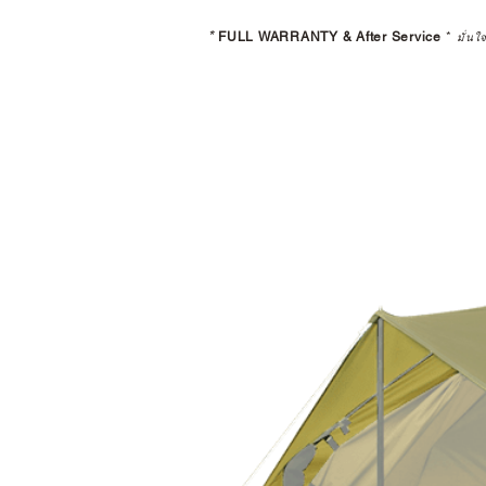
*
FULL WARRANTY & After Service
*
มั่นใ