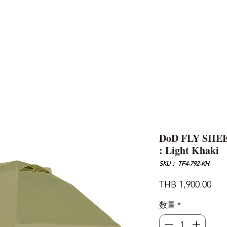
AND
SNOW PEAK
DoD
BAREBONES
CAMP Blog
HOTEL
ค้นหาสิน
DoD FLY SHE
: Light Khaki
SKU： TF4-792-KH
価
THB 1,900.00
格
数量
*