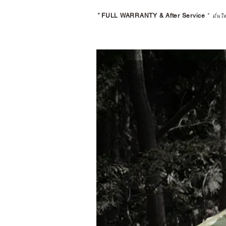
*
FULL WARRANTY & After Service
*
มั่นใ