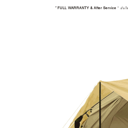
*
FULL WARRANTY & After Service
*
มั่นใ