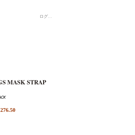
ログイン
Shop
ค้า
GS MASK STRAP
ACK
セ
276.50
ー
ル
価