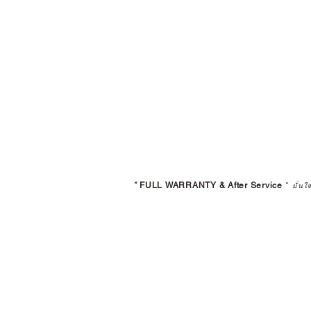
*
FULL WARRANTY & After Service
*
มั่นใ