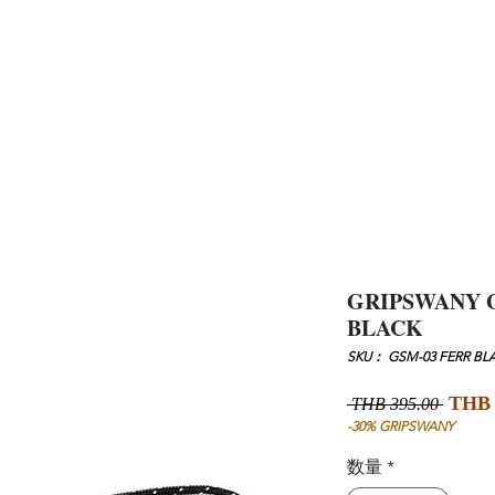
AND
SNOW PEAK
DoD
BAREBONES
CAMP Blog
HOTEL
ค้นหาสิน
GRIPSWANY 
BLACK
SKU： GSM-03 FERR BL
通
THB 
 THB 395.00 
常
-30% GRIPSWANY
価
数量
*
格