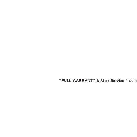
*
FULL WARRANTY & After Service
*
มั่นใ