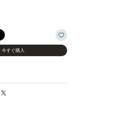
格
る
今すぐ購入