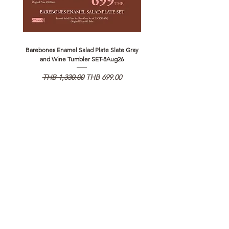
Barebones Enamel Salad Plate Slate Gray
NANGA Canyon Rope Long 
and Wine Tumbler SET-8Aug26
通常価格
セール価格
通常価格
THB 1,330.00
THB 699.00
THB 1,890.00